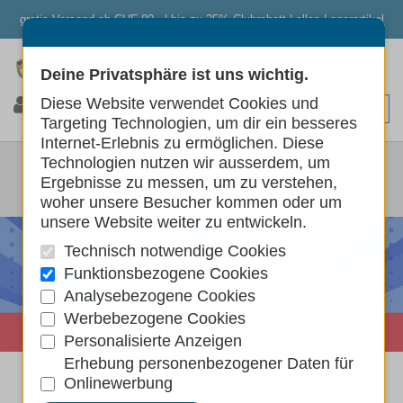
gratis Versand ab CHF 80.- | bis zu 25% Clubrabatt | alles Lagerartikel
Deine Privatsphäre ist uns wichtig.
0
0
0
Diese Website verwendet Cookies und
Targeting Technologien, um dir ein besseres
Internet-Erlebnis zu ermöglichen. Diese
HAUSTIER ONLINESHOP
Technologien nutzen wir ausserdem, um
Ergebnisse zu messen, um zu verstehen,
Startseite
woher unsere Besucher kommen oder um
unsere Website weiter zu entwickeln.
Technisch notwendige Cookies
Funktionsbezogene Cookies
Analysebezogene Cookies
Werbebezogene Cookies
Personalisierte Anzeigen
Erhebung personenbezogener Daten für
Onlinewerbung