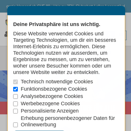
gratis Versand ab CHF 80.- | bis zu 25% Clubrabatt | alles Lagerartikel
Deine Privatsphäre ist uns wichtig.
0
0
0
Diese Website verwendet Cookies und
Targeting Technologien, um dir ein besseres
Internet-Erlebnis zu ermöglichen. Diese
HAUSTIER ONLINESHOP
Technologien nutzen wir ausserdem, um
Ergebnisse zu messen, um zu verstehen,
Startseite
woher unsere Besucher kommen oder um
unsere Website weiter zu entwickeln.
Technisch notwendige Cookies
Funktionsbezogene Cookies
Analysebezogene Cookies
Werbebezogene Cookies
Personalisierte Anzeigen
Erhebung personenbezogener Daten für
Onlinewerbung