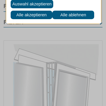
FILTER
FILTER
MARKEN
ART
FARBE
GRÖSSE
LEBENSPHASE
LÄNGE BIS (CM)