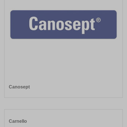
Canosept
Carnello