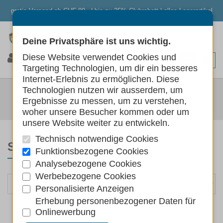
gratis Versand ab CHF 80.- | bis zu 25% Clubrabatt | alles Lagerartikel
Deine Privatsphäre ist uns wichtig.
0
0
0
Diese Website verwendet Cookies und
Targeting Technologien, um dir ein besseres
Internet-Erlebnis zu ermöglichen. Diese
KATZENNETZ
Technologien nutzen wir ausserdem, um
Ergebnisse zu messen, um zu verstehen,
Katzen
Wohnen
Katzennetz
woher unsere Besucher kommen oder um
unsere Website weiter zu entwickeln.
Technisch notwendige Cookies
SORTIEREN NACH
Funktionsbezogene Cookies
Analysebezogene Cookies
Werbebezogene Cookies
Personalisierte Anzeigen
Erhebung personenbezogener Daten für
Onlinewerbung