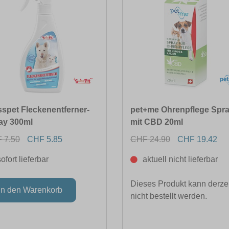
sspet Fleckenentferner-
pet+me Ohrenpflege Spr
ay 300ml
mit CBD 20ml
 7.50
CHF 5.85
CHF 24.90
CHF 19.42
sofort lieferbar
aktuell nicht lieferbar
Dieses Produkt kann derzei
nicht bestellt werden.