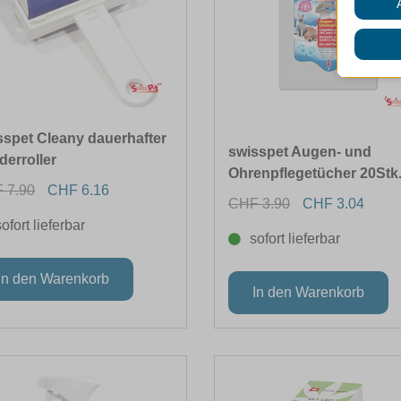
sspet Cleany dauerhafter
swisspet Augen- und
derroller
Ohrenpflegetücher 20Stk
 7.90
CHF 6.16
CHF 3.90
CHF 3.04
sofort lieferbar
sofort lieferbar