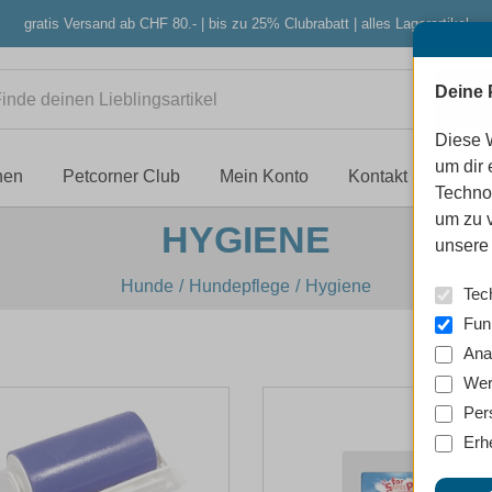
gratis Versand ab CHF 80.- | bis zu 25% Clubrabatt | alles Lagerartikel
Deine 
Diese 
um dir 
nen
Petcorner Club
Mein Konto
Kontakt
Techno
um zu 
HYGIENE
unsere 
Hunde
Hundepflege
Hygiene
Tec
Fun
Ana
Wer
Per
Erh