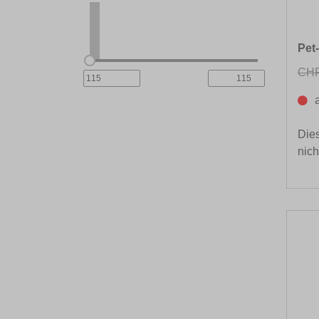
Pet
CHF
Dies
nich