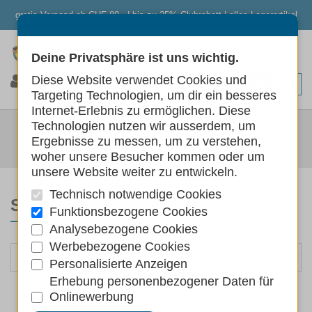
gratis Versand ab CHF 80.- | bis zu 25% Clubrabatt | alles Lagerartikel
Deine Privatsphäre ist uns wichtig.
0
0
0
Diese Website verwendet Cookies und
Targeting Technologien, um dir ein besseres
Internet-Erlebnis zu ermöglichen. Diese
PFLEGE HYGIENE
Technologien nutzen wir ausserdem, um
Ergebnisse zu messen, um zu verstehen,
Katzen
Pflege Hygiene
woher unsere Besucher kommen oder um
unsere Website weiter zu entwickeln.
Technisch notwendige Cookies
SORTIEREN NACH
Funktionsbezogene Cookies
Analysebezogene Cookies
Werbebezogene Cookies
Personalisierte Anzeigen
Erhebung personenbezogener Daten für
Onlinewerbung