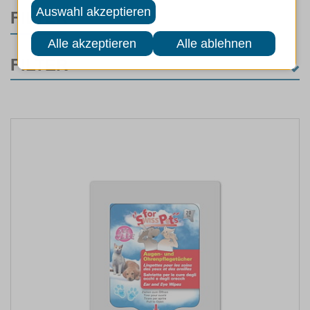
FILTER
FILTER
KATEGORIE
Katzenstreu
(52)
Katzenklo
(110)
Fellpflege
(94)
Ungeziefer & Zeckenschutz
(11)
Beruhigung
(8)
MARKEN