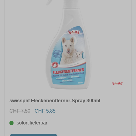
LEBENSPHASE
ANWENDUNG FÜR
INHALTSMENGE
FORM
INHALTSMENGE VOLUMEN (ML)
swisspet Fleckenentferner-Spray 300ml
CHF 7.50
CHF 5.85
sofort lieferbar