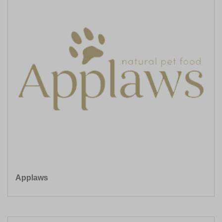
Applaws