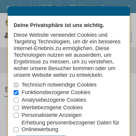
gratis Versand ab CHF 80.- | bis zu 25% Clubrabatt | alles Lagerartikel
Deine Privatsphäre ist uns wichtig.
0
0
0
Diese Website verwendet Cookies und
Targeting Technologien, um dir ein besseres
Internet-Erlebnis zu ermöglichen. Diese
BÜCHER
Technologien nutzen wir ausserdem, um
Ergebnisse zu messen, um zu verstehen,
Hunde
Bücher
woher unsere Besucher kommen oder um
unsere Website weiter zu entwickeln.
Technisch notwendige Cookies
SORTIEREN NACH
Funktionsbezogene Cookies
Analysebezogene Cookies
Werbebezogene Cookies
Personalisierte Anzeigen
Erhebung personenbezogener Daten für
Onlinewerbung