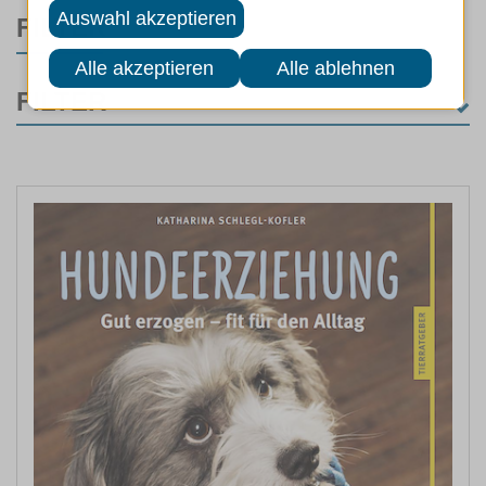
FILTER
FILTER
MARKEN
ART
EIGENSCHAFTEN
LEBENSPHASE
ANWENDUNG FÜR