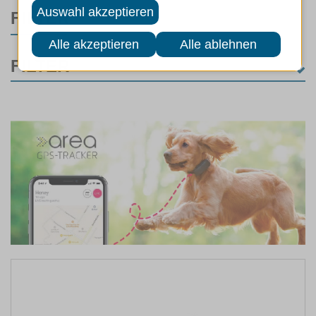
FILTER
FILTER
KATEGORIE
Hunde
(3)
Sicherheit
(2)
Führen
(1)
Katzen
(1)
Unterwegs
(1)
MARKEN
ART