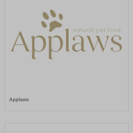
Applaws