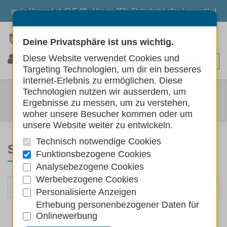
gratis Versand ab CHF 80.- | bis zu 25% Clubrabatt | alles Lagerartikel
Deine Privatsphäre ist uns wichtig.
0
0
0
Diese Website verwendet Cookies und
Targeting Technologien, um dir ein besseres
Internet-Erlebnis zu ermöglichen. Diese
AREA
Technologien nutzen wir ausserdem, um
Ergebnisse zu messen, um zu verstehen,
Marken
AREA
woher unsere Besucher kommen oder um
unsere Website weiter zu entwickeln.
Technisch notwendige Cookies
SORTIEREN NACH
Funktionsbezogene Cookies
Analysebezogene Cookies
Werbebezogene Cookies
Personalisierte Anzeigen
Erhebung personenbezogener Daten für
Onlinewerbung