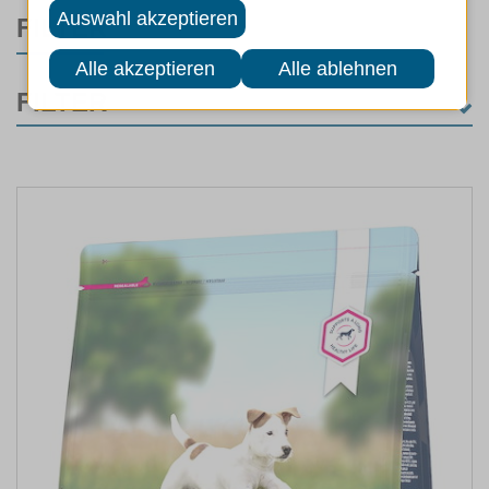
FILTER
FILTER
KATEGORIE
Hunde
(63)
Hundefutter
(63)
MARKEN
FUTTERART
LEBENSPHASE