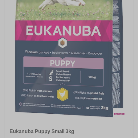
HUNDEGRÖSSE
AKTIVITÄT
ANWENDUNG FÜR
GESCHMACKSRICHTUNG
SPEZIELLE ERNÄHRUNG
INHALTSMENGE
KONSISTENZ
Eukanuba Puppy Small 3kg