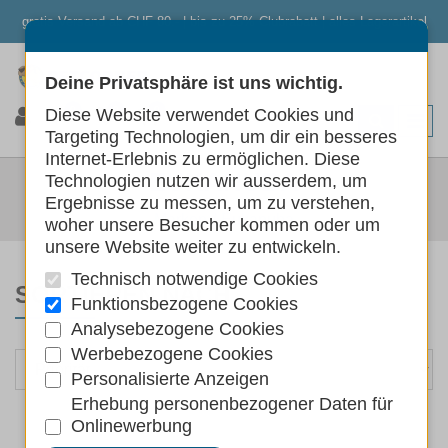
gratis Versand ab CHF 80.- | bis zu 25% Clubrabatt | alles Lagerartikel
Deine Privatsphäre ist uns wichtig.
0
0
0
Diese Website verwendet Cookies und
Targeting Technologien, um dir ein besseres
Internet-Erlebnis zu ermöglichen. Diese
EUKANUBA
Technologien nutzen wir ausserdem, um
Ergebnisse zu messen, um zu verstehen,
Marken
Eukanuba
woher unsere Besucher kommen oder um
unsere Website weiter zu entwickeln.
Technisch notwendige Cookies
SORTIEREN NACH
Funktionsbezogene Cookies
Analysebezogene Cookies
Werbebezogene Cookies
Personalisierte Anzeigen
Erhebung personenbezogener Daten für
Onlinewerbung