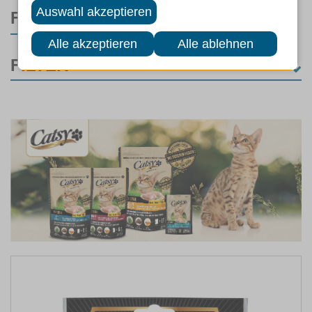
FILTER
FILTER
KATEGORIE
Katzen
(25)
Katzenfutter
(25)
MARKEN
FUTTERART
LEBENSPHASE