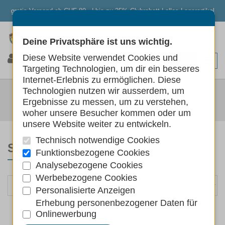
gratis Versand ab CHF 80.- | bis zu 25% Clubrabatt | alles Lagerartikel
Deine Privatsphäre ist uns wichtig.
0
0
0
Diese Website verwendet Cookies und
Targeting Technologien, um dir ein besseres
Internet-Erlebnis zu ermöglichen. Diese
CATSY
Technologien nutzen wir ausserdem, um
Ergebnisse zu messen, um zu verstehen,
Marken
Catsy
woher unsere Besucher kommen oder um
unsere Website weiter zu entwickeln.
Technisch notwendige Cookies
SORTIEREN NACH
Funktionsbezogene Cookies
Analysebezogene Cookies
Werbebezogene Cookies
Personalisierte Anzeigen
Erhebung personenbezogener Daten für
Onlinewerbung