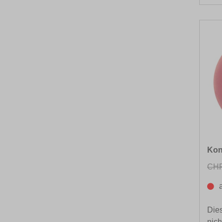
Kon
CHF
Dies
nich