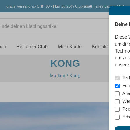
gratis Versand ab CHF 80.- | bis zu 25% Clubrabatt | alles Lagerartikel
Deine 
Diese 
um dir 
nen
Petcorner Club
Mein Konto
Kontakt
Techno
um zu 
KONG
unsere 
Marken
Kong
Tec
Fun
Ana
Wer
Per
Erh