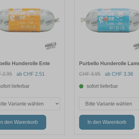
bello Hunderolle Ente
Purbello Hunderolle La
 2.95
ab CHF 2.51
CHF 3.95
ab CHF 3.36
sofort lieferbar
sofort lieferbar