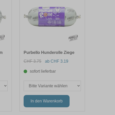
mm
Purbello Hunderolle Ziege
CHF 3.75
ab CHF 3.19
sofort lieferbar