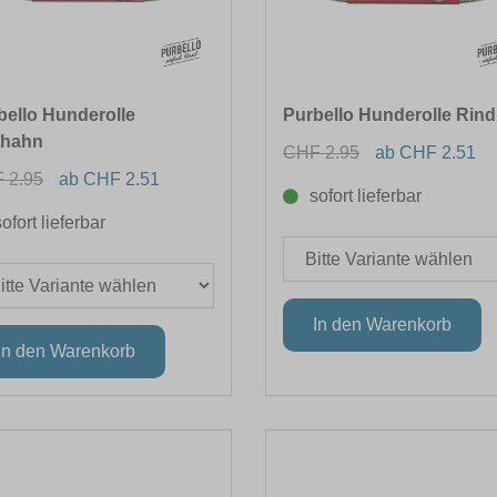
bello Hunderolle
Purbello Hunderolle Rind
thahn
CHF 2.95
ab CHF 2.51
 2.95
ab CHF 2.51
sofort lieferbar
sofort lieferbar