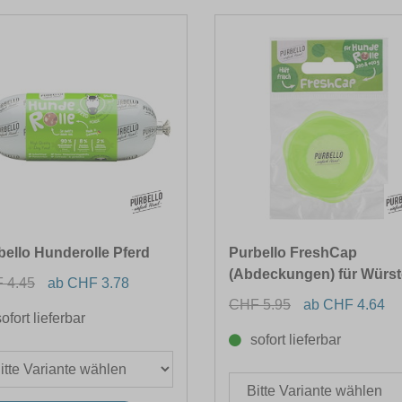
bello Hunderolle Pferd
Purbello FreshCap
(Abdeckungen) für Würst
 4.45
ab CHF 3.78
CHF 5.95
ab CHF 4.64
sofort lieferbar
sofort lieferbar