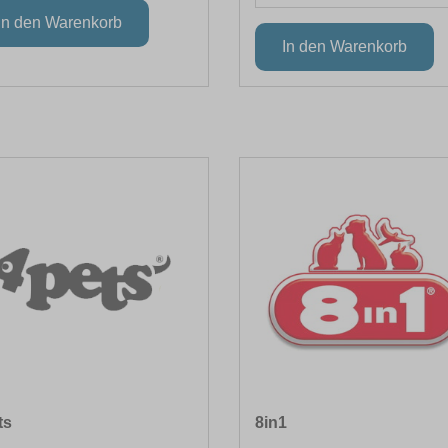
ts
8in1