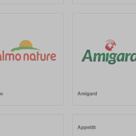
o
Amigard
Appetitt