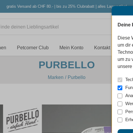
gratis Versand ab CHF 80.- | bis zu 25% Clubrabatt | alles Lagerartikel
Deine 
Diese 
um dir 
nen
Petcorner Club
Mein Konto
Kontakt
Techno
um zu 
PURBELLO
unsere 
Marken
Purbello
Tec
Fun
Ana
Wer
Per
Erh