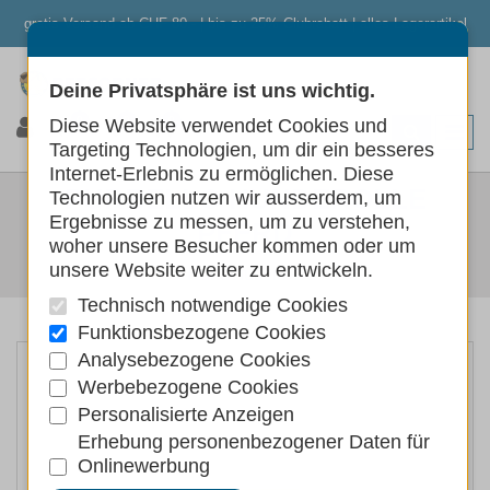
gratis Versand ab CHF 80.- | bis zu 25% Clubrabatt | alles Lagerartikel
Deine Privatsphäre ist uns wichtig.
0
0
0
Diese Website verwendet Cookies und
Targeting Technologien, um dir ein besseres
Internet-Erlebnis zu ermöglichen. Diese
PURBELLO HUNDEROLLE
Technologien nutzen wir ausserdem, um
Ergebnisse zu messen, um zu verstehen,
PFERD
woher unsere Besucher kommen oder um
unsere Website weiter zu entwickeln.
Hunde
Hundefutter
Nassfutter
Technisch notwendige Cookies
Funktionsbezogene Cookies
Analysebezogene Cookies
Werbebezogene Cookies
Personalisierte Anzeigen
Erhebung personenbezogener Daten für
Onlinewerbung