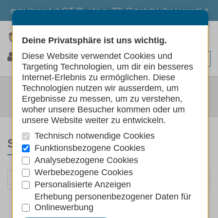
gratis Versand ab CHF 80.- | bis zu 25% Clubrabatt | alles Lagerartikel
Deine Privatsphäre ist uns wichtig.
0
0
0
Diese Website verwendet Cookies und
Targeting Technologien, um dir ein besseres
Internet-Erlebnis zu ermöglichen. Diese
SCHUHE
Technologien nutzen wir ausserdem, um
Ergebnisse zu messen, um zu verstehen,
Hunde
Hundebekleidung
Schuhe
woher unsere Besucher kommen oder um
unsere Website weiter zu entwickeln.
Technisch notwendige Cookies
SORTIEREN NACH
Funktionsbezogene Cookies
Analysebezogene Cookies
Werbebezogene Cookies
Personalisierte Anzeigen
Erhebung personenbezogener Daten für
Onlinewerbung