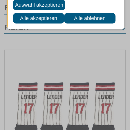
FILTER
FILTER
KATEGORIE
Katzen
(25)
Katzenfutter
(25)
MARKEN
FUTTERART
LEBENSPHASE