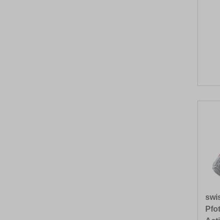
swi
Pfo