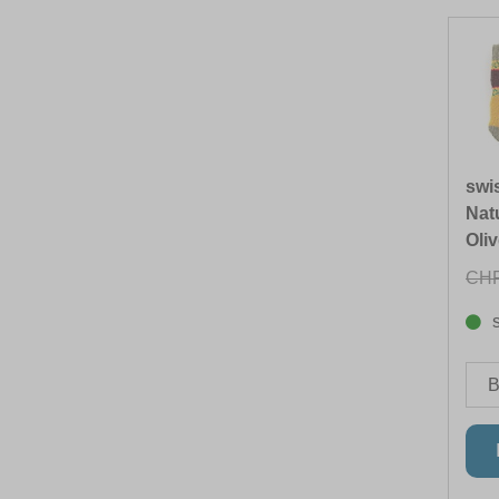
swi
Natu
Oliv
CHF