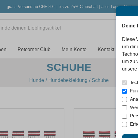
gratis Versand ab CHF 80.- | bis zu 25% Clubrabatt | alles Lagerartikel
Deine 
Diese 
um dir 
nen
Petcorner Club
Mein Konto
Kontakt
Techno
um zu 
SCHUHE
unsere 
Hunde
Hundebekleidung
Schuhe
Tec
Fun
Ana
Wer
Per
Erh