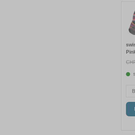
swi
Pink
CHF