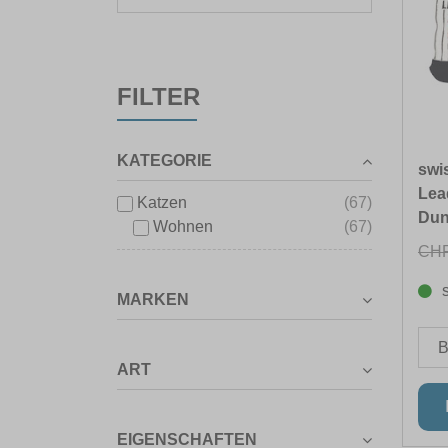
FILTER
KATEGORIE
swi
Lead
Katzen
(67)
Dun
Wohnen
(67)
CHF
MARKEN
ART
EIGENSCHAFTEN