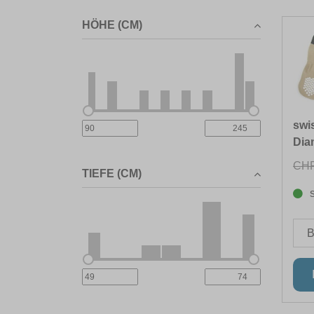
HÖHE (CM)
swi
Diam
CHF
TIEFE (CM)