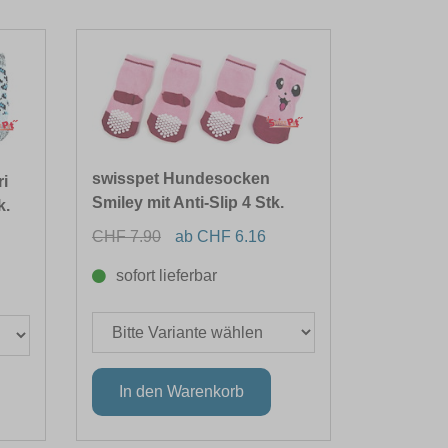
swisspet Hundesocken
i
Smiley mit Anti-Slip 4 Stk.
k.
CHF 7.90
ab CHF 6.16
sofort lieferbar