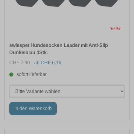
HUNDEGRÖSSE
ANWENDUNG FÜR
GESCHMACKSRICHTUNG
swisspet Hundesocken Leader mit Anti-Slip
Dunkelblau 4Stk.
SPEZIELLE ERNÄHRUNG
CHF 7.90
ab CHF 6.16
INHALTSMENGE
sofort lieferbar