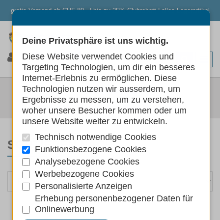
gratis Versand ab CHF 80.- | bis zu 25% Clubrabatt | alles Lagerartikel
Deine Privatsphäre ist uns wichtig.
0
0
0
Diese Website verwendet Cookies und
Targeting Technologien, um dir ein besseres
Internet-Erlebnis zu ermöglichen. Diese
SCHUHE
Technologien nutzen wir ausserdem, um
Ergebnisse zu messen, um zu verstehen,
Hunde
Hundebekleidung
Schuhe
woher unsere Besucher kommen oder um
unsere Website weiter zu entwickeln.
Technisch notwendige Cookies
SORTIEREN NACH
Funktionsbezogene Cookies
Analysebezogene Cookies
Werbebezogene Cookies
Personalisierte Anzeigen
Erhebung personenbezogener Daten für
Onlinewerbung