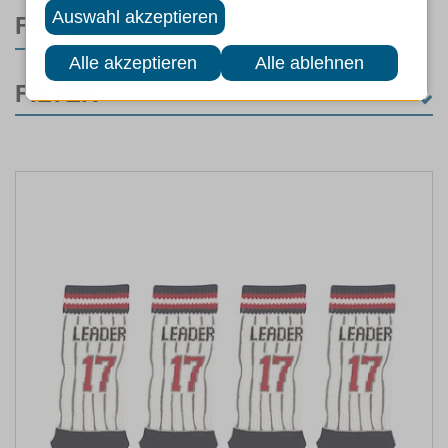
FILTER
FILTER
KATEGORIE
Hunde
(2)
Hundefutter
(2)
MARKEN
FUTTERART
LEBENSPHASE