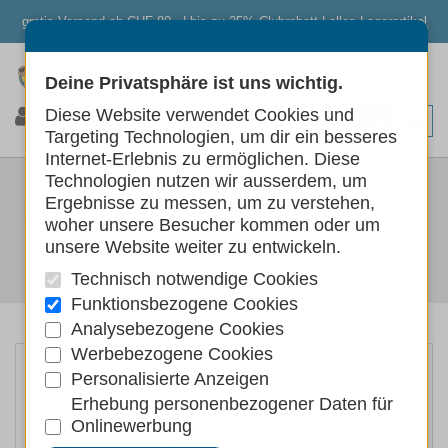
gratis Versand ab CHF 80.- | bis zu 25% Clubrabatt | alles Lagerartikel
Deine Privatsphäre ist uns wichtig.
0
0
0
Diese Website verwendet Cookies und
Targeting Technologien, um dir ein besseres
Internet-Erlebnis zu ermöglichen. Diese
ERSATZFILTERELEMENT,
Technologien nutzen wir ausserdem, um
Ergebnisse zu messen, um zu verstehen,
POLYMER-KOHLENSTOFF, 2ER-
woher unsere Besucher kommen oder um
PACK
unsere Website weiter zu entwickeln.
Technisch notwendige Cookies
Hunde
Funktionsbezogene Cookies
Analysebezogene Cookies
Werbebezogene Cookies
Personalisierte Anzeigen
Erhebung personenbezogener Daten für
Onlinewerbung