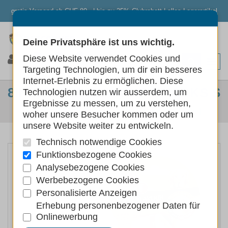
gratis Versand ab CHF 80.- | bis zu 25% Clubrabatt | alles Lagerartikel
Deine Privatsphäre ist uns wichtig.
0
0
0
Diese Website verwendet Cookies und
Targeting Technologien, um dir ein besseres
Internet-Erlebnis zu ermöglichen. Diese
8IN1TRIPLE FLAVOUR SNACKS S
Technologien nutzen wir ausserdem, um
Ergebnisse zu messen, um zu verstehen,
Hunde
Hundefutter
Hundeleckerlis Kauartikel
woher unsere Besucher kommen oder um
unsere Website weiter zu entwickeln.
Technisch notwendige Cookies
Funktionsbezogene Cookies
Analysebezogene Cookies
Werbebezogene Cookies
Personalisierte Anzeigen
Erhebung personenbezogener Daten für
Onlinewerbung