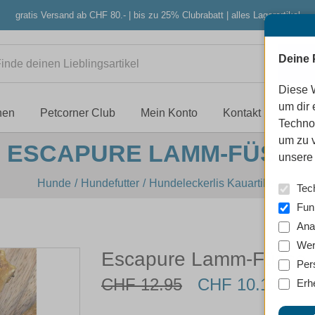
gratis Versand ab CHF 80.- | bis zu 25% Clubrabatt | alles Lagerartikel
Deine 
Diese 
um dir 
nen
Petcorner Club
Mein Konto
Kontakt
Techno
um zu 
ESCAPURE LAMM-FÜSSE
unsere 
Hunde
Hundefutter
Hundeleckerlis Kauartikel
Tec
Fun
Ana
Wer
Escapure Lamm-Füsse
Per
CHF 12.95
CHF 10.10
Erh