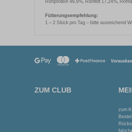
Rohprotein 46.9%, Rohfett 17.24%, Rohf
Fütterungsempfehlung:
1 – 2 Stück pro Tag – bitte ausreichend W
ZUM CLUB
ME
zum K
Bestel
Rücks
falsch