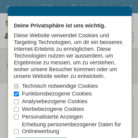
gratis Versand ab CHF 80.- | bis zu 25% Clubrabatt | alles Lagerartikel
Deine Privatsphäre ist uns wichtig.
0
0
0
Diese Website verwendet Cookies und
Targeting Technologien, um dir ein besseres
Internet-Erlebnis zu ermöglichen. Diese
ESCAPURE RINDER
Technologien nutzen wir ausserdem, um
Ergebnisse zu messen, um zu verstehen,
KAUSNACKS VERSCH. SORTEN
woher unsere Besucher kommen oder um
unsere Website weiter zu entwickeln.
Hunde
Hundefutter
Hundeleckerlis Kauartikel
Technisch notwendige Cookies
Funktionsbezogene Cookies
Analysebezogene Cookies
Werbebezogene Cookies
Personalisierte Anzeigen
Erhebung personenbezogener Daten für
Onlinewerbung