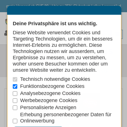
gratis Versand ab CHF 80.- | bis zu 25% Clubrabatt | alles Lagerartikel
Deine Privatsphäre ist uns wichtig.
0
0
0
Diese Website verwendet Cookies und
Targeting Technologien, um dir ein besseres
Internet-Erlebnis zu ermöglichen. Diese
RINTI EXTRA CHICKO PLUS
Technologien nutzen wir ausserdem, um
Ergebnisse zu messen, um zu verstehen,
ENTE & GEMÜSE 80G
woher unsere Besucher kommen oder um
unsere Website weiter zu entwickeln.
Hunde
Hundefutter
Hundeleckerlis Kauartikel
Technisch notwendige Cookies
Funktionsbezogene Cookies
Analysebezogene Cookies
Werbebezogene Cookies
Personalisierte Anzeigen
Erhebung personenbezogener Daten für
Onlinewerbung