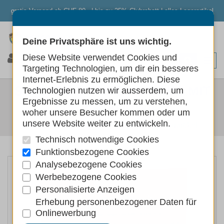
gratis Versand ab CHF 80.- | bis zu 25% Clubrabatt | alles Lagerartikel
Deine Privatsphäre ist uns wichtig.
0
0
0
Diese Website verwendet Cookies und
Targeting Technologien, um dir ein besseres
Internet-Erlebnis zu ermöglichen. Diese
SWISSDOG ENTEN-STICKS MIT
Technologien nutzen wir ausserdem, um
Ergebnisse zu messen, um zu verstehen,
FISCH-SANDWICH
woher unsere Besucher kommen oder um
unsere Website weiter zu entwickeln.
Hunde
Hundefutter
Hundeleckerlis Kauartikel
Technisch notwendige Cookies
Funktionsbezogene Cookies
Analysebezogene Cookies
Werbebezogene Cookies
Personalisierte Anzeigen
Erhebung personenbezogener Daten für
Onlinewerbung