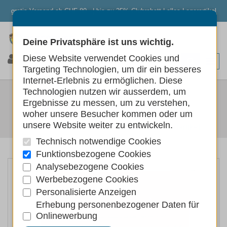
gratis Versand ab CHF 80.- | bis zu 25% Clubrabatt | alles Lagerartikel
Deine Privatsphäre ist uns wichtig.
0
0
0
Diese Website verwendet Cookies und
Targeting Technologien, um dir ein besseres
Internet-Erlebnis zu ermöglichen. Diese
SWISSDOG MINI-SNACK
Technologien nutzen wir ausserdem, um
Ergebnisse zu messen, um zu verstehen,
POULET-TWISTER MIX
woher unsere Besucher kommen oder um
unsere Website weiter zu entwickeln.
Hunde
Hundefutter
Hundeleckerlis Kauartikel
Technisch notwendige Cookies
Funktionsbezogene Cookies
Analysebezogene Cookies
Werbebezogene Cookies
Personalisierte Anzeigen
Erhebung personenbezogener Daten für
Onlinewerbung