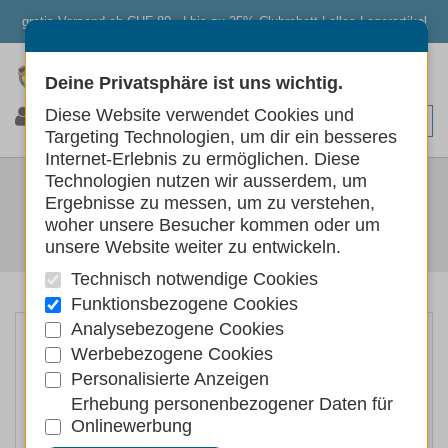
gratis Versand ab CHF 80.- | bis zu 25% Clubrabatt | alles Lagerartikel
Deine Privatsphäre ist uns wichtig.
0
0
0
Diese Website verwendet Cookies und
Targeting Technologien, um dir ein besseres
Internet-Erlebnis zu ermöglichen. Diese
SWISSDOG MINI-SNACKS
Technologien nutzen wir ausserdem, um
Ergebnisse zu messen, um zu verstehen,
POULET-WÜRFEL
woher unsere Besucher kommen oder um
unsere Website weiter zu entwickeln.
Hunde
Hundefutter
Hundeleckerlis Kauartikel
Technisch notwendige Cookies
Funktionsbezogene Cookies
Analysebezogene Cookies
Werbebezogene Cookies
Personalisierte Anzeigen
Erhebung personenbezogener Daten für
Onlinewerbung