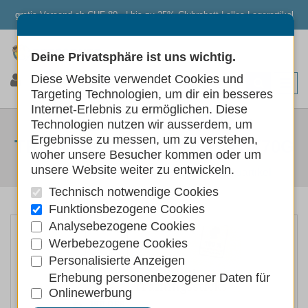
gratis Versand ab CHF 80.- | bis zu 25% Clubrabatt | alles Lagerartikel
Deine Privatsphäre ist uns wichtig.
0
0
0
Diese Website verwendet Cookies und
Targeting Technologien, um dir ein besseres
Internet-Erlebnis zu ermöglichen. Diese
WILDES LAND CANINE
Technologien nutzen wir ausserdem, um
Ergebnisse zu messen, um zu verstehen,
TRAININGSSTICKS HUHN 8X70G
woher unsere Besucher kommen oder um
unsere Website weiter zu entwickeln.
Hunde
Hundefutter
Hundeleckerlis Kauartikel
Technisch notwendige Cookies
Funktionsbezogene Cookies
Analysebezogene Cookies
Werbebezogene Cookies
Personalisierte Anzeigen
Erhebung personenbezogener Daten für
Onlinewerbung