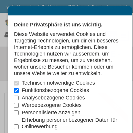
gratis Versand ab CHF 80.- | bis zu 25% Clubrabatt | alles Lagerartikel
Deine Privatsphäre ist uns wichtig.
0
0
0
Diese Website verwendet Cookies und
Targeting Technologien, um dir ein besseres
Internet-Erlebnis zu ermöglichen. Diese
EXCLUSION HEPATIC DOSE -
Technologien nutzen wir ausserdem, um
Ergebnisse zu messen, um zu verstehen,
VET ADULT
woher unsere Besucher kommen oder um
unsere Website weiter zu entwickeln.
Hunde
Hundefutter
Nassfutter
Technisch notwendige Cookies
Funktionsbezogene Cookies
Analysebezogene Cookies
Werbebezogene Cookies
VET
Personalisierte Anzeigen
Erhebung personenbezogener Daten für
Onlinewerbung