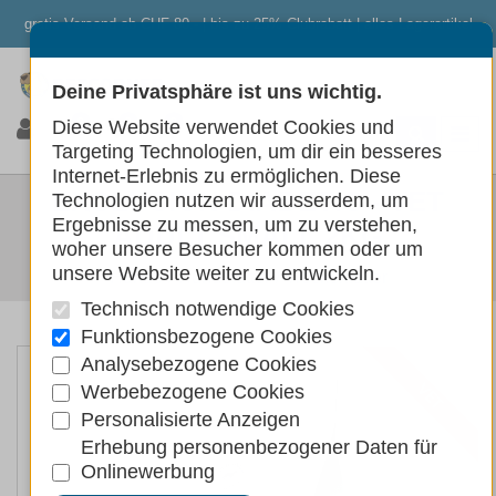
gratis Versand ab CHF 80.- | bis zu 25% Clubrabatt | alles Lagerartikel
Deine Privatsphäre ist uns wichtig.
0
0
0
Diese Website verwendet Cookies und
Targeting Technologien, um dir ein besseres
Internet-Erlebnis zu ermöglichen. Diese
EXCLUSION DIABETIC - VET
Technologien nutzen wir ausserdem, um
Ergebnisse zu messen, um zu verstehen,
ADULT SMALL 2KG
woher unsere Besucher kommen oder um
unsere Website weiter zu entwickeln.
Hunde
Hundefutter
Trockenfutter
Technisch notwendige Cookies
Funktionsbezogene Cookies
Analysebezogene Cookies
Werbebezogene Cookies
VET
Personalisierte Anzeigen
Erhebung personenbezogener Daten für
Onlinewerbung