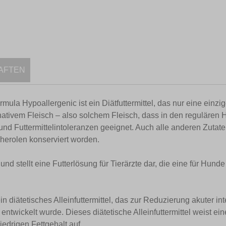
AFTEN
ula Hypoallergenic ist ein Diätfuttermittel, das nur eine einzige
ernativem Fleisch – also solchem Fleisch, dass in den regulären 
nd Futtermittelintoleranzen geeignet. Auch alle anderen Zutaten 
herolen konserviert worden.
und stellt eine Futterlösung für Tierärzte dar, die eine für Hund
ein diätetisches Alleinfuttermittel, das zur Reduzierung akuter i
wickelt wurde. Dieses diätetische Alleinfuttermittel weist ein
iedrigen Fettgehalt auf.