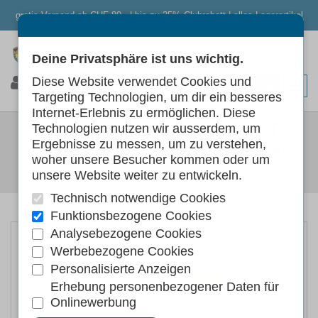
gratis Versand ab CHF 80.- | bis zu 25% Clubrabatt | alles Lagerartikel
Deine Privatsphäre ist uns wichtig.
0
0
0
Diese Website verwendet Cookies und
Targeting Technologien, um dir ein besseres
Internet-Erlebnis zu ermöglichen. Diese
NATURAL IMPULS - ADULT
Technologien nutzen wir ausserdem, um
Ergebnisse zu messen, um zu verstehen,
HUHN & SÜSSKARTOFFELN
woher unsere Besucher kommen oder um
unsere Website weiter zu entwickeln.
Hunde
Hundefutter
Trockenfutter
Technisch notwendige Cookies
Funktionsbezogene Cookies
Analysebezogene Cookies
Werbebezogene Cookies
Personalisierte Anzeigen
Erhebung personenbezogener Daten für
Onlinewerbung