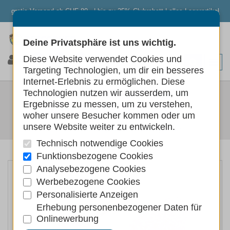
gratis Versand ab CHF 80.- | bis zu 25% Clubrabatt | alles Lagerartikel
Deine Privatsphäre ist uns wichtig.
0
0
0
Diese Website verwendet Cookies und
Targeting Technologien, um dir ein besseres
Internet-Erlebnis zu ermöglichen. Diese
SWISSPET ERSATZ-
Technologien nutzen wir ausserdem, um
Ergebnisse zu messen, um zu verstehen,
SCHLEIFKEGEL, 2STK.
woher unsere Besucher kommen oder um
unsere Website weiter zu entwickeln.
Hunde
Hundepflege
Pfotenpflege
Technisch notwendige Cookies
Funktionsbezogene Cookies
Analysebezogene Cookies
Werbebezogene Cookies
Personalisierte Anzeigen
Erhebung personenbezogener Daten für
Onlinewerbung