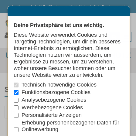
gratis Versand ab CHF 80.- | bis zu 25% Clubrabatt | alles Lagerartikel
Deine Privatsphäre ist uns wichtig.
0
0
0
Diese Website verwendet Cookies und
Targeting Technologien, um dir ein besseres
Internet-Erlebnis zu ermöglichen. Diese
UNGEZIEFER & ZECKENSCHUTZ
Technologien nutzen wir ausserdem, um
Ergebnisse zu messen, um zu verstehen,
Hunde
Hundepflege
Ungeziefer & Zeckenschutz
woher unsere Besucher kommen oder um
unsere Website weiter zu entwickeln.
Technisch notwendige Cookies
SORTIEREN NACH
Funktionsbezogene Cookies
Analysebezogene Cookies
Werbebezogene Cookies
Personalisierte Anzeigen
Erhebung personenbezogener Daten für
Onlinewerbung