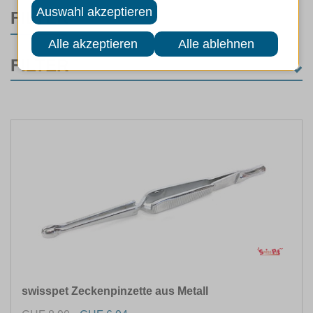
FILTER
FILTER
MARKEN
ART
FUTTERART
EIGENSCHAFTEN
FARBE
swisspet Zeckenpinzette aus Metall
MATERIAL