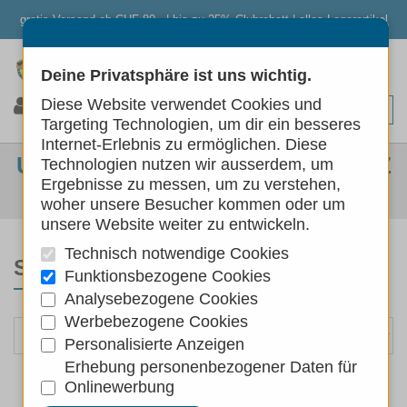
gratis Versand ab CHF 80.- | bis zu 25% Clubrabatt | alles Lagerartikel
Deine Privatsphäre ist uns wichtig.
0
0
0
Diese Website verwendet Cookies und
Targeting Technologien, um dir ein besseres
Internet-Erlebnis zu ermöglichen. Diese
UNGEZIEFER & ZECKENSCHUTZ
Technologien nutzen wir ausserdem, um
Ergebnisse zu messen, um zu verstehen,
Hunde
Hundepflege
Ungeziefer & Zeckenschutz
woher unsere Besucher kommen oder um
unsere Website weiter zu entwickeln.
Technisch notwendige Cookies
SORTIEREN NACH
Funktionsbezogene Cookies
Analysebezogene Cookies
Werbebezogene Cookies
Personalisierte Anzeigen
Erhebung personenbezogener Daten für
Onlinewerbung