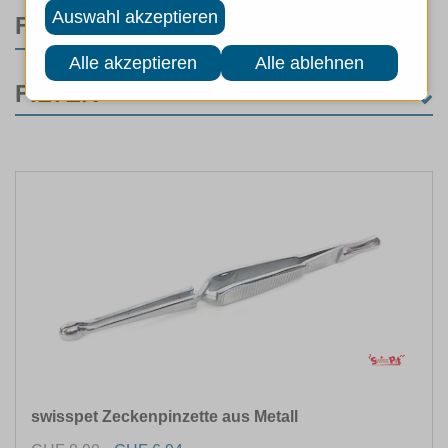
FILTER
FILTER
KATEGORIE
Hunde
(6)
Hundepflege
(6)
Katzen
(4)
Pflege Hygiene
(4)
MARKEN
ART
swisspet Zeckenpinzette aus Metall