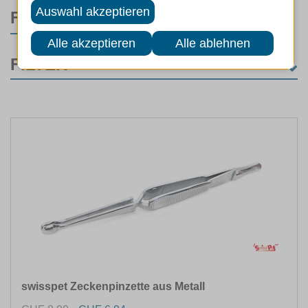
FILTER
FILTER
KATEGORIE
Hunde
(102)
Training
(8)
Hundebekleidung
(12)
Sicherheit
(35)
Führen
(47)
MARKEN
ART
swisspet Zeckenpinzette aus Metall