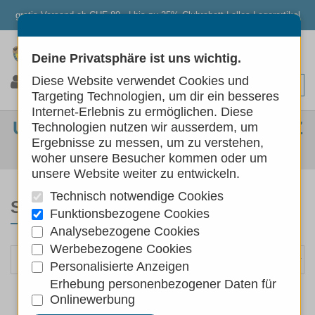
gratis Versand ab CHF 80.- | bis zu 25% Clubrabatt | alles Lagerartikel
Deine Privatsphäre ist uns wichtig.
0
0
0
Diese Website verwendet Cookies und
Targeting Technologien, um dir ein besseres
Internet-Erlebnis zu ermöglichen. Diese
UNGEZIEFER & ZECKENSCHUTZ
Technologien nutzen wir ausserdem, um
Ergebnisse zu messen, um zu verstehen,
Hunde
Hundepflege
Ungeziefer & Zeckenschutz
woher unsere Besucher kommen oder um
unsere Website weiter zu entwickeln.
Technisch notwendige Cookies
SORTIEREN NACH
Funktionsbezogene Cookies
Analysebezogene Cookies
Werbebezogene Cookies
Personalisierte Anzeigen
Erhebung personenbezogener Daten für
Onlinewerbung