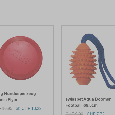
g Hundespielzeug
swisspet Aqua Boomer
ssic Flyer
Football, ø9.5cm
 16.95
ab CHF 13.22
CHF 9.90
CHF 7.72