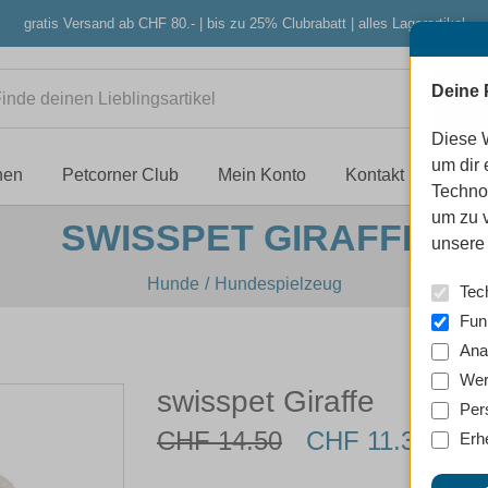
gratis Versand ab CHF 80.- | bis zu 25% Clubrabatt | alles Lagerartikel
Deine 
Diese 
um dir 
nen
Petcorner Club
Mein Konto
Kontakt
Techno
um zu 
SWISSPET GIRAFFE
unsere 
Hunde
Hundespielzeug
Tec
Fun
Ana
Wer
swisspet Giraffe
Per
CHF 14.50
CHF 11.31
Erh