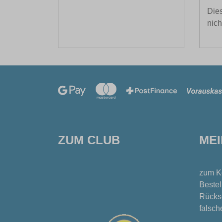
Dies
nich
ZUM CLUB
ME
zum K
Bestel
Rücks
falsch