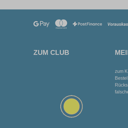
ZUM CLUB
ME
zum K
Bestel
Rücks
falsch