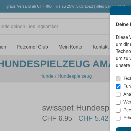
gratis Versand ab CHF 80.- | bis zu 25% Clubrabatt | alles Lagerartikel
Deine 
Diese 
um dir 
nen
Petcorner Club
Mein Konto
Kontakt
Techno
um zu 
HUNDESPIELZEUG AMAZI
unsere 
Hunde
Hundespielzeug
Tec
Fun
Ana
Wer
swisspet Hundespielzeu
Per
CHF 6.95
CHF 5.42
Erh