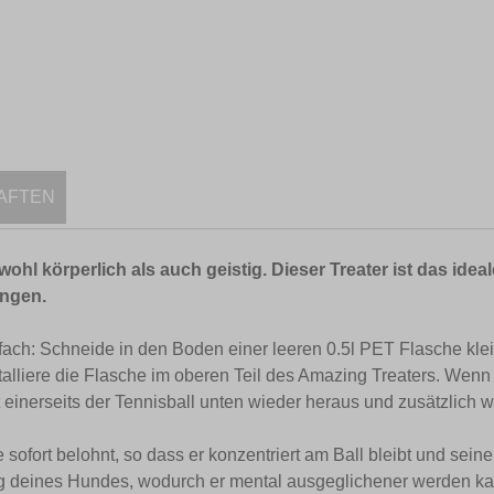
AFTEN
wohl körperlich als auch geistig. Dieser Treater ist das id
ingen.
fach: Schneide in den Boden einer leeren 0.5l PET Flasche klei
talliere die Flasche im oberen Teil des Amazing Treaters. Wenn
einerseits der Tennisball unten wieder heraus und zusätzlich
ofort belohnt, so dass er konzentriert am Ball bleibt und seine 
ng deines Hundes, wodurch er mental ausgeglichener werden 