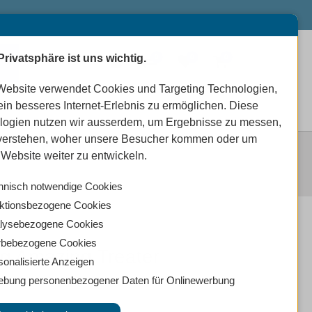
Privatsphäre ist uns wichtig.
0
0
0
Website verwendet Cookies und Targeting Technologien,
ein besseres Internet-Erlebnis zu ermöglichen. Diese
logien nutzen wir ausserdem, um Ergebnisse zu messen,
verstehen, woher unsere Besucher kommen oder um
NG TREATER
Website weiter zu entwickeln.
hnisch notwendige Cookies
ktionsbezogene Cookies
lysebezogene Cookies
bebezogene Cookies
g Amazing Treater
sonalisierte Anzeigen
ebung personenbezogener Daten für Onlinewerbung