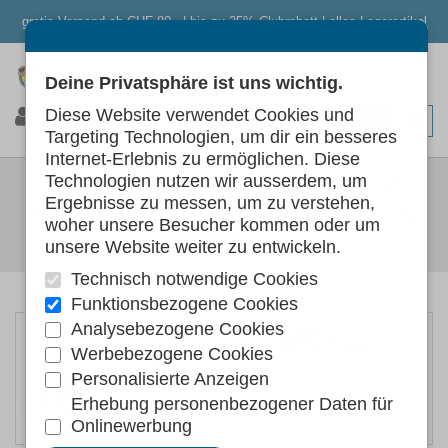
gratis Versand ab CHF 80.- | bis zu 25% Clubrabatt | alles Lagerartikel
Deine Privatsphäre ist uns wichtig.
0
0
0
Diese Website verwendet Cookies und
Targeting Technologien, um dir ein besseres
Internet-Erlebnis zu ermöglichen. Diese
SWISSPET HUNDESPIELZEUG
Technologien nutzen wir ausserdem, um
Ergebnisse zu messen, um zu verstehen,
BAUMWOLLSEIL MIT KNOTEN
woher unsere Besucher kommen oder um
unsere Website weiter zu entwickeln.
Hunde
Hundespielzeug
Technisch notwendige Cookies
Funktionsbezogene Cookies
Analysebezogene Cookies
Werbebezogene Cookies
Personalisierte Anzeigen
Erhebung personenbezogener Daten für
Onlinewerbung