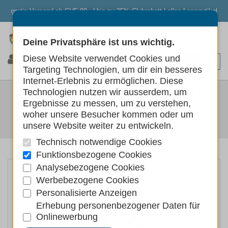
gratis Versand ab CHF 80.- | bis zu 25% Clubrabatt | alles Lagerartikel
Deine Privatsphäre ist uns wichtig.
0
0
0
Diese Website verwendet Cookies und
Targeting Technologien, um dir ein besseres
Internet-Erlebnis zu ermöglichen. Diese
SWISSPET HUNDESPIELZEUG
Technologien nutzen wir ausserdem, um
Ergebnisse zu messen, um zu verstehen,
GIRAFFE AM SEIL
woher unsere Besucher kommen oder um
unsere Website weiter zu entwickeln.
Hunde
Hundespielzeug
Technisch notwendige Cookies
Funktionsbezogene Cookies
Analysebezogene Cookies
Werbebezogene Cookies
Personalisierte Anzeigen
Erhebung personenbezogener Daten für
Onlinewerbung