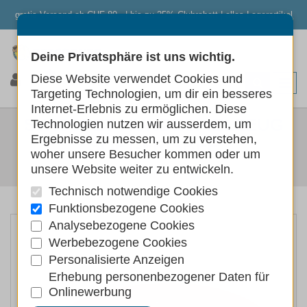
gratis Versand ab CHF 80.- | bis zu 25% Clubrabatt | alles Lagerartikel
Deine Privatsphäre ist uns wichtig.
0
0
0
Diese Website verwendet Cookies und
Targeting Technologien, um dir ein besseres
Internet-Erlebnis zu ermöglichen. Diese
SWISSPET HUNDESPIELZEUG
Technologien nutzen wir ausserdem, um
Ergebnisse zu messen, um zu verstehen,
SOFT-FRISBEE
woher unsere Besucher kommen oder um
unsere Website weiter zu entwickeln.
Hunde
Hundespielzeug
Technisch notwendige Cookies
Funktionsbezogene Cookies
Analysebezogene Cookies
Werbebezogene Cookies
Personalisierte Anzeigen
Erhebung personenbezogener Daten für
Onlinewerbung