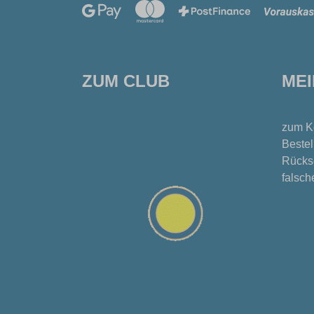
ZUM CLUB
ME
zum K
Bestel
Rücks
falsch