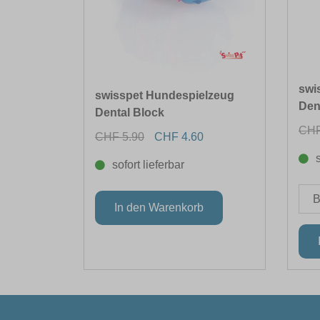
swi
swisspet Hundespielzeug
Den
Dental Block
CHF
CHF 5.90
CHF 4.60
sofort lieferbar