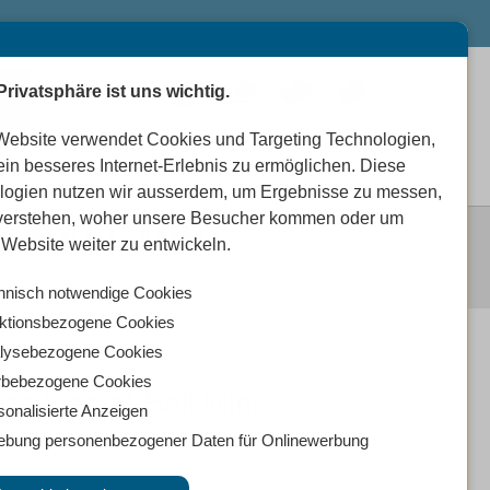
Privatsphäre ist uns wichtig.
0
0
0
Website verwendet Cookies und Targeting Technologien,
ein besseres Internet-Erlebnis zu ermöglichen. Diese
logien nutzen wir ausserdem, um Ergebnisse zu messen,
verstehen, woher unsere Besucher kommen oder um
-BALL MINT
Website weiter zu entwickeln.
hnisch notwendige Cookies
ktionsbezogene Cookies
lysebezogene Cookies
bebezogene Cookies
ge Dental-Ball Mint
sonalisierte Anzeigen
ebung personenbezogener Daten für Onlinewerbung