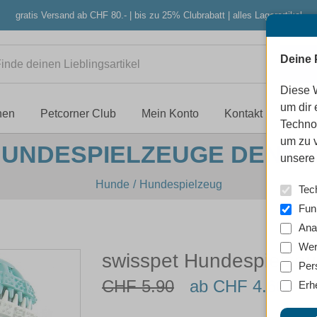
gratis Versand ab CHF 80.- | bis zu 25% Clubrabatt | alles Lagerartikel
Deine 
Diese 
um dir 
nen
Petcorner Club
Mein Konto
Kontakt
Techno
um zu 
HUNDESPIELZEUGE DENTAL
unsere 
Hunde
Hundespielzeug
Tec
Fun
Ana
Wer
swisspet Hundespielzeu
Per
CHF 5.90
ab CHF 4.60
Erh