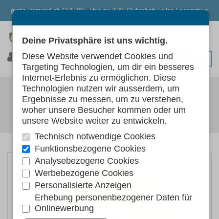
gratis Versand ab CHF 80.- | bis zu 25% Clubrabatt | alles Lagerartikel
Deine Privatsphäre ist uns wichtig.
0
0
0
Diese Website verwendet Cookies und
Targeting Technologien, um dir ein besseres
Internet-Erlebnis zu ermöglichen. Diese
SWISSPET HUNDESPIELZEUGE
Technologien nutzen wir ausserdem, um
Ergebnisse zu messen, um zu verstehen,
MATRIX-BALL NIGHT
woher unsere Besucher kommen oder um
unsere Website weiter zu entwickeln.
Hunde
Hundespielzeug
Technisch notwendige Cookies
Funktionsbezogene Cookies
Analysebezogene Cookies
Werbebezogene Cookies
Personalisierte Anzeigen
Erhebung personenbezogener Daten für
Onlinewerbung