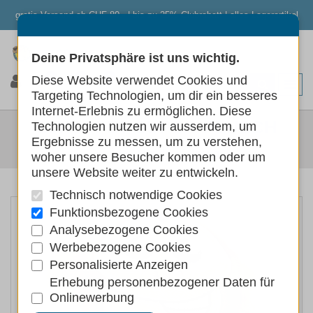
gratis Versand ab CHF 80.- | bis zu 25% Clubrabatt | alles Lagerartikel
Deine Privatsphäre ist uns wichtig.
0
0
0
Diese Website verwendet Cookies und
Targeting Technologien, um dir ein besseres
Internet-Erlebnis zu ermöglichen. Diese
SWISSPET SUPER-PLÜSCH
Technologien nutzen wir ausserdem, um
Ergebnisse zu messen, um zu verstehen,
Hunde
Hundespielzeug
woher unsere Besucher kommen oder um
unsere Website weiter zu entwickeln.
Technisch notwendige Cookies
Funktionsbezogene Cookies
Analysebezogene Cookies
Werbebezogene Cookies
Personalisierte Anzeigen
Erhebung personenbezogener Daten für
Onlinewerbung