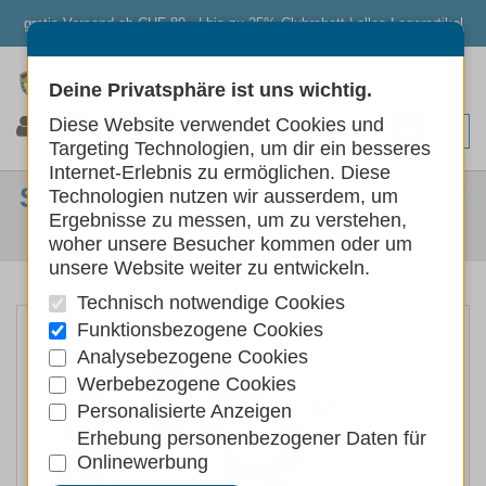
gratis Versand ab CHF 80.- | bis zu 25% Clubrabatt | alles Lagerartikel
Deine Privatsphäre ist uns wichtig.
0
0
0
Diese Website verwendet Cookies und
Targeting Technologien, um dir ein besseres
Internet-Erlebnis zu ermöglichen. Diese
SWISSPET LED-LEUCHTPFOTEN
Technologien nutzen wir ausserdem, um
Ergebnisse zu messen, um zu verstehen,
Hunde
Sicherheit
woher unsere Besucher kommen oder um
unsere Website weiter zu entwickeln.
Technisch notwendige Cookies
Funktionsbezogene Cookies
Analysebezogene Cookies
Werbebezogene Cookies
Personalisierte Anzeigen
Erhebung personenbezogener Daten für
Onlinewerbung