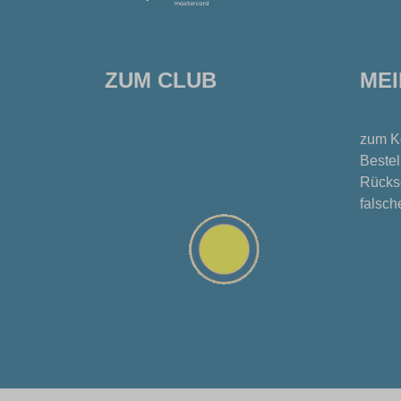
ZUM CLUB
ME
zum K
Bestel
Rücks
falsch