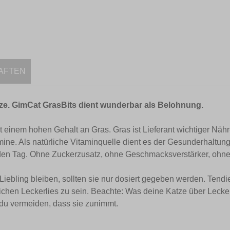
AFTEN
ze. GimCat GrasBits dient wunderbar als Belohnung.
 einem hohen Gehalt an Gras. Gras ist Lieferant wichtiger Nähr
ine. Als natürliche Vitaminquelle dient es der Gesunderhaltun
en Tag. Ohne Zuckerzusatz, ohne Geschmacksverstärker, ohne K
ebling bleiben, sollten sie nur dosiert gegeben werden. Tendie
chen Leckerlies zu sein. Beachte: Was deine Katze über Lecker
 du vermeiden, dass sie zunimmt.