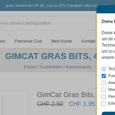
gratis Versand ab CHF 80.- | bis zu 25% Clubrabatt | alles Lagerartikel
Deine 
Diese 
um dir 
nen
Petcorner Club
Mein Konto
Kontakt
Techno
um zu 
GIMCAT GRAS BITS, 40G
unsere 
Katzen
Katzenfutter
Katzensnacks
Tec
Fun
Ana
Wer
GimCat Gras Bits, 40g
Per
CHF 2.50
CHF 1.95
Erh