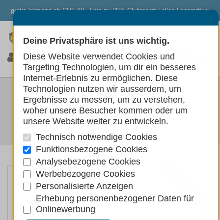
gratis Versand ab CHF 80.- | bis zu 25% Clubrabatt | alles Lagerartikel
Deine Privatsphäre ist uns wichtig.
0
0
0
Diese Website verwendet Cookies und
Targeting Technologien, um dir ein besseres
Internet-Erlebnis zu ermöglichen. Diese
SWISSPET KRATZBAUM
Technologien nutzen wir ausserdem, um
Ergebnisse zu messen, um zu verstehen,
KOPFSCHRAUBE 6X20MM
woher unsere Besucher kommen oder um
unsere Website weiter zu entwickeln.
Katzen
Wohnen
Katzenbäume
Ersatzteile New System
Technisch notwendige Cookies
Funktionsbezogene Cookies
Analysebezogene Cookies
Werbebezogene Cookies
NEW System
Personalisierte Anzeigen
Erhebung personenbezogener Daten für
Onlinewerbung