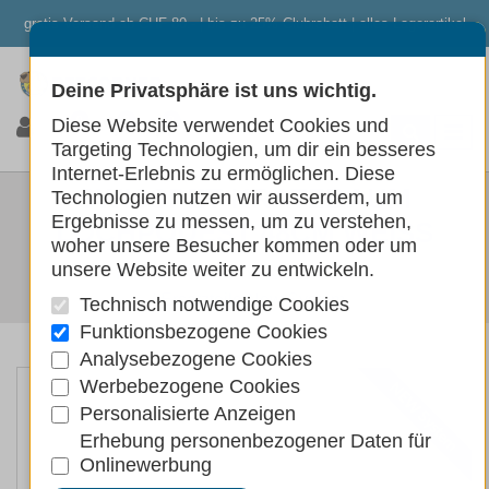
gratis Versand ab CHF 80.- | bis zu 25% Clubrabatt | alles Lagerartikel
Deine Privatsphäre ist uns wichtig.
0
0
0
Diese Website verwendet Cookies und
Targeting Technologien, um dir ein besseres
Internet-Erlebnis zu ermöglichen. Diese
SWISSPET KRATZBAUM
Technologien nutzen wir ausserdem, um
Ergebnisse zu messen, um zu verstehen,
LOCHPODEST 48CM WEISS
woher unsere Besucher kommen oder um
unsere Website weiter zu entwickeln.
Katzen
Wohnen
Katzenbäume
Ersatzteile New System
Technisch notwendige Cookies
Funktionsbezogene Cookies
Analysebezogene Cookies
Werbebezogene Cookies
NEW System
Personalisierte Anzeigen
Erhebung personenbezogener Daten für
Onlinewerbung