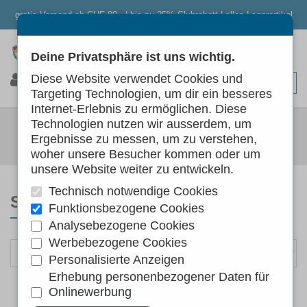
gratis Versand ab CHF 80.- | bis zu 25% Clubrabatt | alles Lagerartikel
Deine Privatsphäre ist uns wichtig.
0
0
0
Diese Website verwendet Cookies und
Targeting Technologien, um dir ein besseres
Internet-Erlebnis zu ermöglichen. Diese
LITTLE DOG
Technologien nutzen wir ausserdem, um
Ergebnisse zu messen, um zu verstehen,
Marken
Little Dog
woher unsere Besucher kommen oder um
unsere Website weiter zu entwickeln.
Technisch notwendige Cookies
SORTIEREN NACH
Funktionsbezogene Cookies
Analysebezogene Cookies
Werbebezogene Cookies
Personalisierte Anzeigen
Erhebung personenbezogener Daten für
Onlinewerbung