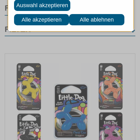
FILTER
FILTER
KATEGORIE
Hunde
(20)
Wohnen
(7)
Hundepflege
(13)
Katzen
(11)
Wohnen
(3)
Pflege Hygiene
(8)
MARKEN
ART