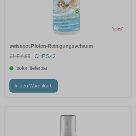
FARBE
MATERIAL
GRÖSSE
swisspet Pfoten-Reinigungsschaum
CHF 6.95
CHF 5.42
LEINENLÄNGE
sofort lieferbar
LÄNGE (CM)