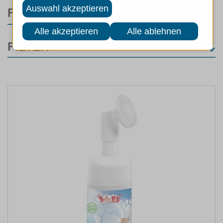
FILTER
FILTER
KATEGORIE
Hunde
(2)
Sicherheit
(1)
Führen
(1)
MARKEN
ART
EIGENSCHAFTEN