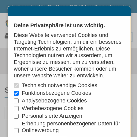
gratis Versand ab CHF 80.- | bis zu 25% Clubrabatt | alles Lagerartikel
Deine Privatsphäre ist uns wichtig.
0
0
0
Diese Website verwendet Cookies und
Targeting Technologien, um dir ein besseres
Internet-Erlebnis zu ermöglichen. Diese
PFOTENPFLEGE
Technologien nutzen wir ausserdem, um
Ergebnisse zu messen, um zu verstehen,
Hunde
Hundepflege
Pfotenpflege
woher unsere Besucher kommen oder um
unsere Website weiter zu entwickeln.
Technisch notwendige Cookies
SORTIEREN NACH
Funktionsbezogene Cookies
Analysebezogene Cookies
Werbebezogene Cookies
Personalisierte Anzeigen
Erhebung personenbezogener Daten für
Onlinewerbung