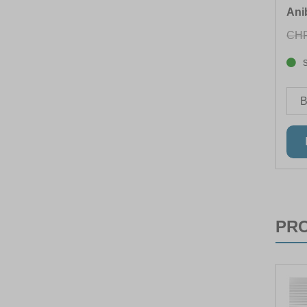
Ani
CHF
PR