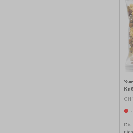
Swi
Knö
CHF
Dies
nich