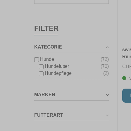
FILTER
KATEGORIE
swi
Rei
Hunde
(72)
Hundefutter
(70)
CHF
Hundepflege
(2)
MARKEN
FUTTERART