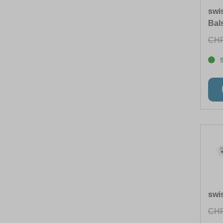
swi
Bal
CHF
swi
CHF