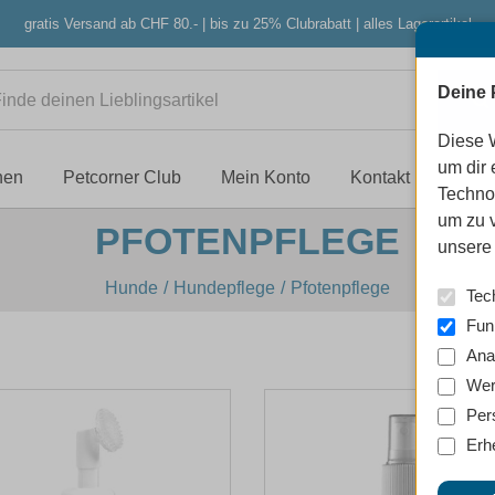
gratis Versand ab CHF 80.- | bis zu 25% Clubrabatt | alles Lagerartikel
Deine 
Diese 
um dir 
nen
Petcorner Club
Mein Konto
Kontakt
Techno
um zu 
PFOTENPFLEGE
unsere 
Hunde
Hundepflege
Pfotenpflege
Tec
Fun
Ana
Wer
Per
Erh