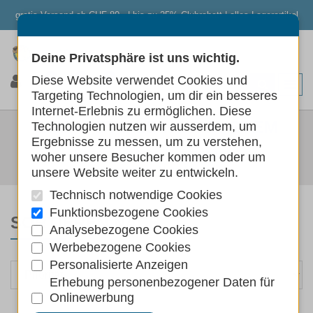
gratis Versand ab CHF 80.- | bis zu 25% Clubrabatt | alles Lagerartikel
Deine Privatsphäre ist uns wichtig.
0
0
0
Diese Website verwendet Cookies und
Targeting Technologien, um dir ein besseres
Internet-Erlebnis zu ermöglichen. Diese
ERSATZTEILE NEWSYSTEM
Technologien nutzen wir ausserdem, um
Ergebnisse zu messen, um zu verstehen,
Katzen
Wohnen
Katzenbäume
woher unsere Besucher kommen oder um
Ersatzteile New System
unsere Website weiter zu entwickeln.
Technisch notwendige Cookies
Funktionsbezogene Cookies
SORTIEREN NACH
Analysebezogene Cookies
Werbebezogene Cookies
Personalisierte Anzeigen
Erhebung personenbezogener Daten für
Onlinewerbung